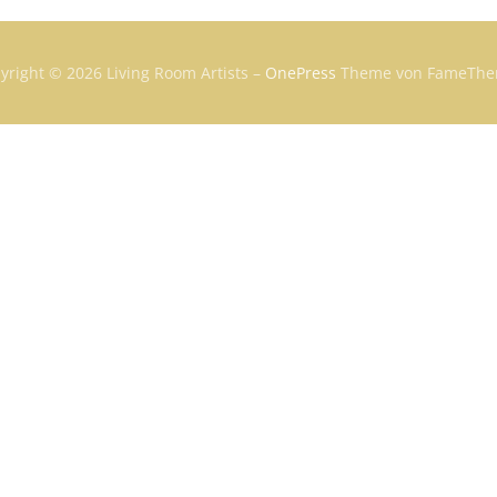
yright © 2026 Living Room Artists
–
OnePress
Theme von FameThe