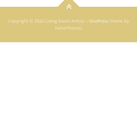
Copyright © 2026 Living Room Artists
–
OnePress
theme by
FameThemes